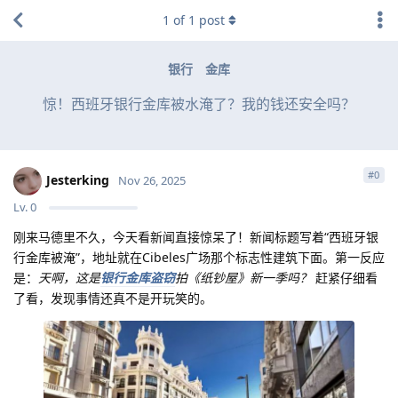
1
of
1
post
银行
金库
惊！西班牙银行金库被水淹了？我的钱还安全吗？
#
0
Jesterking
Nov 26, 2025
Lv.
0
刚来马德里不久，今天看新闻直接惊呆了！新闻标题写着“西班牙银
行金库被淹”，地址就在Cibeles广场那个标志性建筑下面。第一反应
是：
天啊，这是
银行金库盗窃
拍《纸钞屋》新一季吗？
赶紧仔细看
了看，发现事情还真不是开玩笑的。