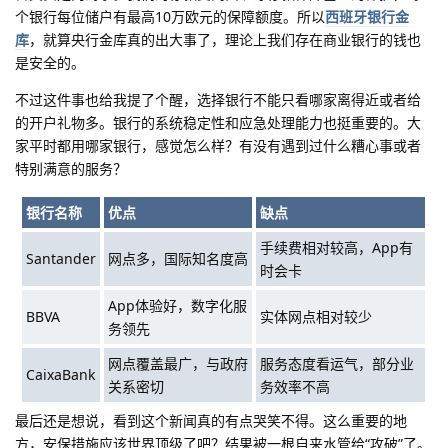
个银行每位储户有最高10万欧元的保障额度。所以
西班牙银行金
库
，就算央行金库真的出大事了，理论上我们存在商业银行的钱也
是安全的。
不过这件事也给我提了个醒，选择银行不能只看哪家离得近或者给
的开户礼物多。银行的系统稳定性和应急处理能力也挺重要的。大
家平时都用哪家银行，感觉怎么样？有没有遇到过什么糟心事或者
特别满意的服务？
银行名称
优点
缺点
手续费相对较高，App有
Santander
网点多，国际知名度高
时会卡
App体验好，数字化服
BBVA
实体网点相对较少
务领先
网点覆盖最广，与政府
服务态度看运气，部分业
CaixaBank
关系密切
务效率不高
最后还是想说，看到这个新闻真的有点哭笑不得。这么重要的地
方，安保措施应该世界顶级了吧？结果被一根自来水管给“攻破”了。