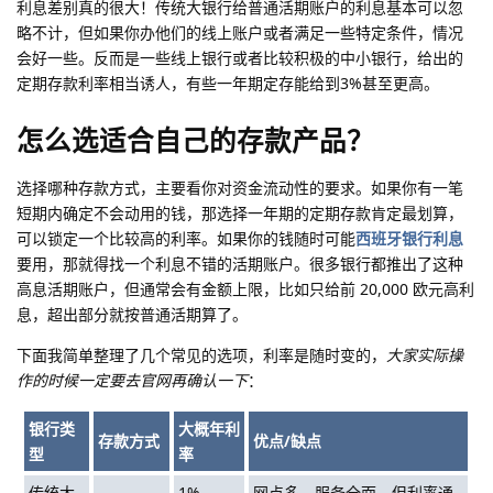
利息差别真的很大！传统大银行给普通活期账户的利息基本可以忽
略不计，但如果你办他们的线上账户或者满足一些特定条件，情况
会好一些。反而是一些线上银行或者比较积极的中小银行，给出的
定期存款利率相当诱人，有些一年期定存能给到3%甚至更高。
怎么选适合自己的存款产品？
选择哪种存款方式，主要看你对资金流动性的要求。如果你有一笔
短期内确定不会动用的钱，那选择一年期的定期存款肯定最划算，
可以锁定一个比较高的利率。如果你的钱随时可能
西班牙银行利息
要用，那就得找一个利息不错的活期账户。很多银行都推出了这种
高息活期账户，但通常会有金额上限，比如只给前 20,000 欧元高利
息，超出部分就按普通活期算了。
下面我简单整理了几个常见的选项，利率是随时变的，
大家实际操
作的时候一定要去官网再确认一下
：
银行类
大概年利
存款方式
优点/缺点
型
率
传统大
1% -
网点多，服务全面，但利率通