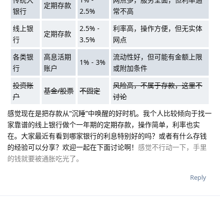
定期存款
银行
2.5%
常不高
线上银
2.5% -
利率高，操作方便，但无实体
定期存款
行
3.5%
网点
各类银
高息活期
流动性好，但可能有金额上限
1% - 3%
行
账户
或附加条件
投资账
风险高，不属于存款，这里不
基金/股票
不固定
户
讨论
感觉现在是把存款从“沉睡”中唤醒的好时机。我个人比较倾向于找一
家靠谱的线上银行做个一年期的定期存款，操作简单，利率也实
在。大家最近有看到哪家银行的利息特别好的吗？或者有什么存钱
的经验可以分享？欢迎一起在下面讨论啊！
感觉不行动一下，手里
的钱就要被通胀吃光了。
Reply