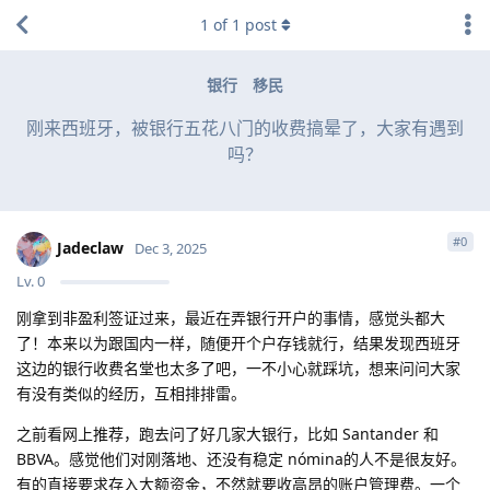
1
of
1
post
银行
移民
刚来西班牙，被银行五花八门的收费搞晕了，大家有遇到
吗？
#
0
Jadeclaw
Dec 3, 2025
Lv.
0
刚拿到非盈利签证过来，最近在弄银行开户的事情，感觉头都大
了！本来以为跟国内一样，随便开个户存钱就行，结果发现西班牙
这边的银行收费名堂也太多了吧，一不小心就踩坑，想来问问大家
有没有类似的经历，互相排排雷。
之前看网上推荐，跑去问了好几家大银行，比如 Santander 和
BBVA。感觉他们对刚落地、还没有稳定 nómina的人不是很友好。
有的直接要求存入大额资金，不然就要收高昂的账户管理费。一个