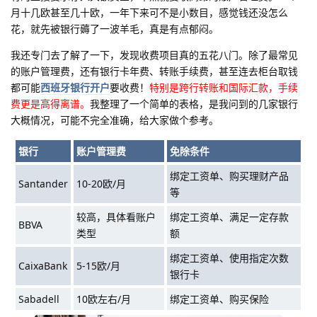
月十几欧甚至几十欧，一年下来可不是小数目，感觉钱还没怎么
花，就先被银行薅了一波羊毛，真是有点郁闷。
我还专门去了解了一下，发现收费项目真的五花八门。除了最常见
的账户管理费，还有银行卡年费、转账手续费，甚至连去柜台取钱
都可能
西班牙银行开户
要收费！
特别是跨行转账和国际汇款，手续
费更是高得离谱。
我整理了一个简单的表格，是我问到的几家银行
大概情况，可能不完全准确，给大家做个参考。
银行
账户管理费
免除条件
绑定工资单、购买理财产品
Santander
10-20欧/月
等
较高，具体看账户
绑定工资单、满足一定存款
BBVA
类型
额
绑定工资单、使用指定次数
CaixaBank
5-15欧/月
银行卡
Sabadell
10欧左右/月
绑定工资单、购买保险