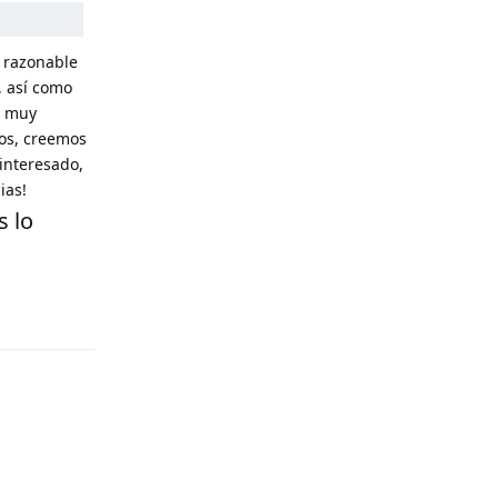
e razonable
, así como
s muy
os, creemos
 interesado,
ias!
s lo
Reply