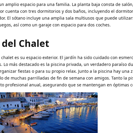
un amplio espacio para una familia. La planta baja consta de salón
ior cuenta con tres dormitorios y dos baños, incluyendo el dormitor
dor. El sótano incluye una amplia sala multiusos que puede utiliza
juegos, así como un garaje con espacio para dos coches.
 del Chalet
 chalet es su espacio exterior. El jardín ha sido cuidado con esmer
res. Lo más destacado es la piscina privada, un verdadero paraíso du
ganizar fiestas o para su propio relax. Junto a la piscina hay una 
o de muchas parrilladas de fin de semana con amigos. Tanto la p
nto profesional anual, asegurando que se mantengan en óptimas c