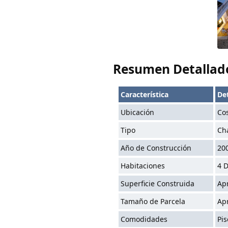
Resumen Detallad
Característica
Det
Ubicación
Co
Tipo
Ch
Año de Construcción
20
Habitaciones
4 D
Superficie Construida
Ap
Tamaño de Parcela
Ap
Comodidades
Pis