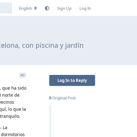
English
Sign Up
Log In
lona, con piscina y jardín
#
0
Log In to Reply
, que ha sido
l norte de
Original Post
vecinos
uí, lo que la
tranquilo.
. La
 dormitorios