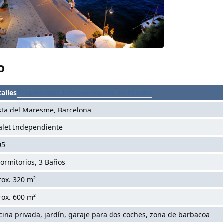
o
alles
Propiedades Independientes en España
sta del Maresme, Barcelona
alet Independiente
05
ormitorios, 3 Baños
rox. 320 m²
rox. 600 m²
cina privada, jardín, garaje para dos coches, zona de barbacoa