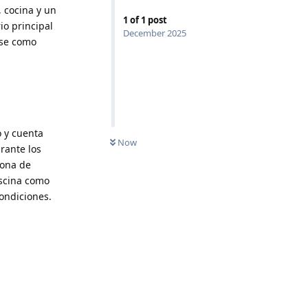
, cocina y un
1
of
1
post
io principal
December 2025
rse como
o y cuenta
Now
rante los
zona de
iscina como
ondiciones.