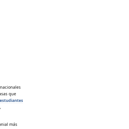
rnacionales
tasas que
 estudiantes
,
onial más