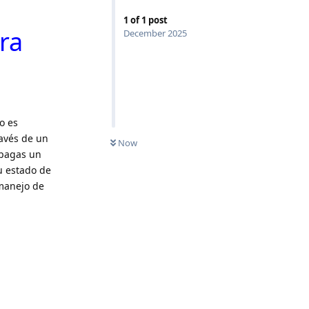
1
of
1
post
ra
December 2025
o es
ravés de un
Now
 pagas un
tu estado de
 manejo de