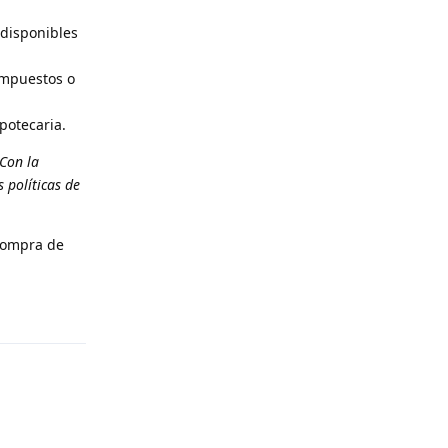
 disponibles
impuestos o
potecaria.
Con la
 políticas de
 compra de
Reply