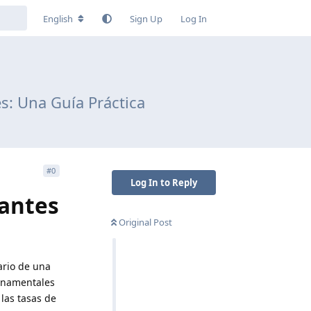
English
Sign Up
Log In
s: Una Guía Práctica
#
0
Log In to Reply
iantes
Original Post
ario de una
ernamentales
las tasas de