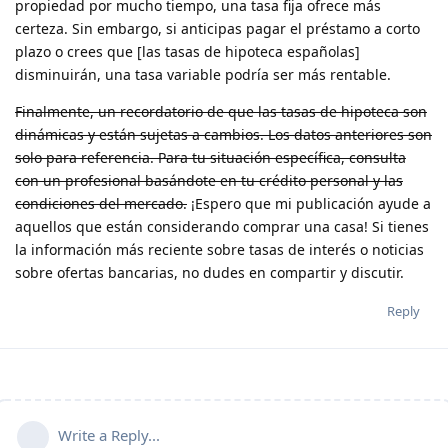
propiedad por mucho tiempo, una tasa fija ofrece más
certeza. Sin embargo, si anticipas pagar el préstamo a corto
plazo o crees que [las tasas de hipoteca españolas]
disminuirán, una tasa variable podría ser más rentable.
Finalmente, un recordatorio de que las tasas de hipoteca son
dinámicas y están sujetas a cambios. Los datos anteriores son
solo para referencia. Para tu situación específica, consulta
con un profesional basándote en tu crédito personal y las
condiciones del mercado.
¡Espero que mi publicación ayude a
aquellos que están considerando comprar una casa! Si tienes
la información más reciente sobre tasas de interés o noticias
sobre ofertas bancarias, no dudes en compartir y discutir.
Reply
Write a Reply...