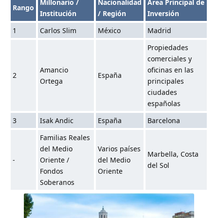
Millonario /
Nacionalidad
Área Principal de
Rango
Institución
/ Región
Inversión
1
Carlos Slim
México
Madrid
Propiedades
comerciales y
Amancio
oficinas en las
2
España
Ortega
principales
ciudades
españolas
3
Isak Andic
España
Barcelona
Familias Reales
del Medio
Varios países
Marbella, Costa
-
Oriente /
del Medio
del Sol
Fondos
Oriente
Soberanos