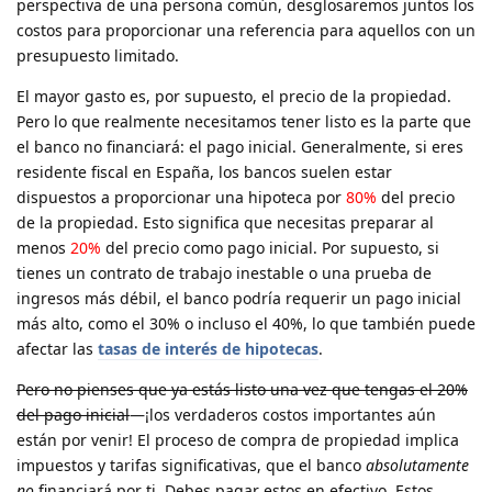
perspectiva de una persona común, desglosaremos juntos los
costos para proporcionar una referencia para aquellos con un
presupuesto limitado.
El mayor gasto es, por supuesto, el precio de la propiedad.
Pero lo que realmente necesitamos tener listo es la parte que
el banco no financiará: el pago inicial. Generalmente, si eres
residente fiscal en España, los bancos suelen estar
dispuestos a proporcionar una hipoteca por
80%
del precio
de la propiedad. Esto significa que necesitas preparar al
menos
20%
del precio como pago inicial. Por supuesto, si
tienes un contrato de trabajo inestable o una prueba de
ingresos más débil, el banco podría requerir un pago inicial
más alto, como el 30% o incluso el 40%, lo que también puede
afectar las
tasas de interés de hipotecas
.
Pero no pienses que ya estás listo una vez que tengas el 20%
del pago inicial
—¡los verdaderos costos importantes aún
están por venir! El proceso de compra de propiedad implica
impuestos y tarifas significativas, que el banco
absolutamente
no
financiará por ti. Debes pagar estos en efectivo. Estos