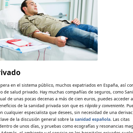
rivado
spera en el sistema público, muchos expatriados en España, así 
uro de salud privado. Hay muchas compañías de seguros, como Sani
ual de unas pocas decenas a más de cien euros, puedes acceder a 
neficios de la sanidad privada son que es
rápida y conveniente
. Pu
on cualquier especialista que desees, sin necesidad de una deriva
lave de la discusión general sobre la
sanidad española
. Las citas
dentro de unos días, y pruebas como ecografías y resonancias ma
demás, el ambiente y el servicio en los hospitales privados suele