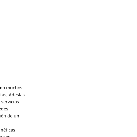
como muchos
tas, Adeslas
servicios
edes
ción de un
gnéticas
n ser