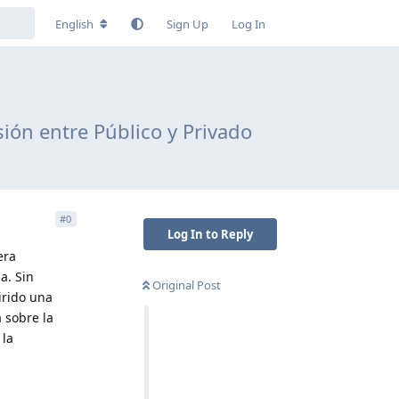
English
Sign Up
Log In
sión entre Público y Privado
#
0
Log In to Reply
era
a. Sin
Original Post
irido una
 sobre la
 la