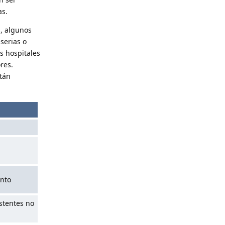
as.
s, algunos
serias o
s hospitales
res.
stán
ento
stentes no