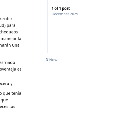
1
of
1
post
December 2025
recibir
lud) para
 chequeos
 manejar la
ionarán una
Now
esfriado
sventaja es
ecera y
o que tenía
a que
ecesitas