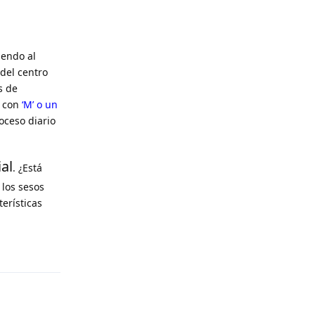
iendo al
del centro
s de
a con
‘M’ o un
oceso diario
al
. ¿Está
los sesos
terísticas
Reply