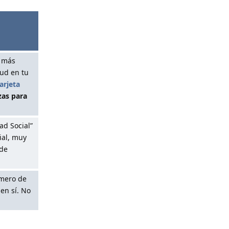
e más
lud en tu
arjeta
zas para
d Social”
ial, muy
 de
úmero de
 en sí. No