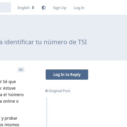
English
Sign Up
Log In
a identificar tu número de TSI
#
0
Log In to Reply
o! Sé que
a: estuve
Original Post
a el ‘número
a online o
 y probar
 los mismos