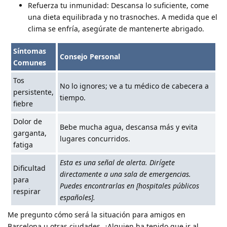
Refuerza tu inmunidad: Descansa lo suficiente, come
una dieta equilibrada y no trasnoches. A medida que el
clima se enfría, asegúrate de mantenerte abrigado.
Síntomas
Consejo Personal
Comunes
Tos
No lo ignores; ve a tu médico de cabecera a
persistente,
tiempo.
fiebre
Dolor de
Bebe mucha agua, descansa más y evita
garganta,
lugares concurridos.
fatiga
Esta es una señal de alerta. Dirígete
Dificultad
directamente a una sala de emergencias.
para
Puedes encontrarlas en [hospitales públicos
respirar
españoles].
Me pregunto cómo será la situación para amigos en
Barcelona u otras ciudades. ¿Alguien ha tenido que ir al