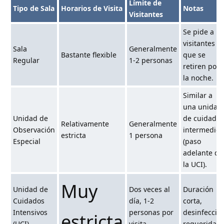
Límite de
Tipo de Sala
Horarios de Visita
Notas
Visitantes
Se pide a lo
visitantes
Sala
Generalmente
Bastante flexible
que se
Regular
1-2 personas
retiren por
la noche.
Similar a
una unidad
Unidad de
de cuidado
Relativamente
Generalmente
Observación
intermedios
estricta
1 persona
Especial
(paso
adelante de
la UCI).
Muy
Unidad de
Dos veces al
Duración
Cuidados
día, 1-2
corta,
Intensivos
personas por
desinfecció
estricta
(UCI)
visita
requerida.