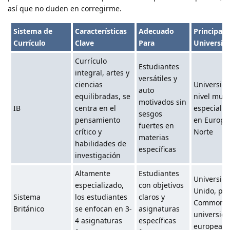
así que no duden en corregirme.
Sistema de
Características
Adecuado
Principale
Currículo
Clave
Para
Universita
Currículo
Estudiantes
integral, artes y
versátiles y
ciencias
Universida
auto
equilibradas, se
nivel mund
motivados sin
IB
centra en el
especialm
sesgos
pensamiento
en Europa
fuertes en
crítico y
Norte
materias
habilidades de
específicas
investigación
Altamente
Estudiantes
Universid
especializado,
con objetivos
Unido, paí
Sistema
los estudiantes
claros y
Commonwe
Británico
se enfocan en 3-
asignaturas
universid
4 asignaturas
específicas
europeas/