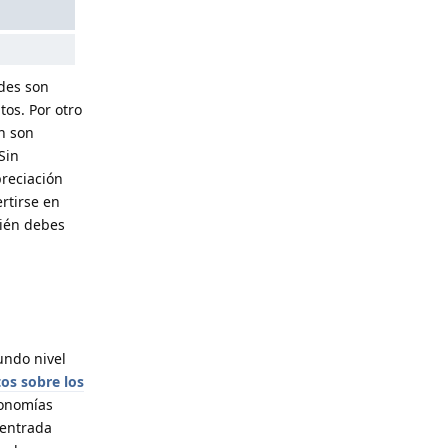
ades son
tos. Por otro
n son
Sin
preciación
rtirse en
ién debes
undo nivel
os sobre los
conomías
 entrada