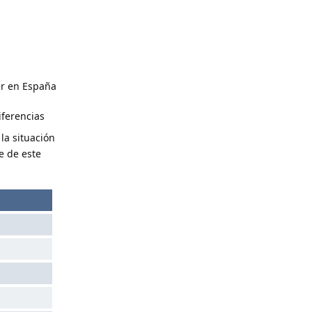
er en España
iferencias
la situación
e de este