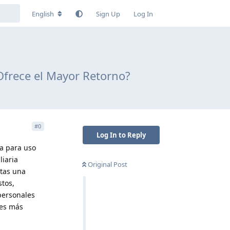
English
Sign Up
Log In
Ofrece el Mayor Retorno?
#
0
Log In to Reply
a para uso
liaria
Original Post
stas una
stos,
personales
 es más