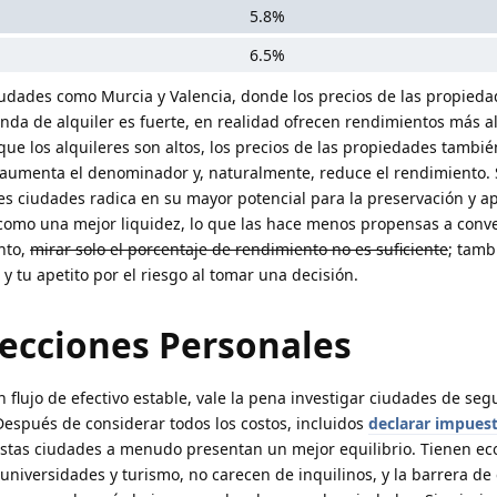
5.8%
6.5%
iudades como Murcia y Valencia, donde los precios de las propied
da de alquiler es fuerte, en realidad ofrecen rendimientos más al
ue los alquileres son altos, los precios de las propiedades tambié
aumenta el denominador y, naturalmente, reduce el rendimiento. 
es ciudades radica en su mayor potencial para la preservación y a
í como una mejor liquidez, lo que las hace menos propensas a conve
anto,
mirar solo el porcentaje de rendimiento no es suficiente
; tamb
 y tu apetito por el riesgo al tomar una decisión.
lecciones Personales
 flujo de efectivo estable, vale la pena investigar ciudades de seg
Después de considerar todos los costos, incluidos
declarar impuest
estas ciudades a menudo presentan un mejor equilibrio. Tienen e
universidades y turismo, no carecen de inquilinos, y la barrera de