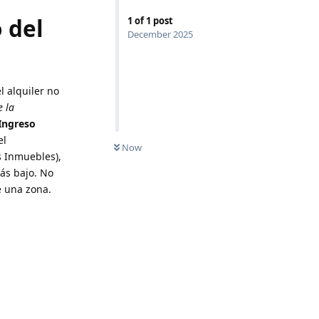
 del
1
of
1
post
December 2025
 alquiler no
e la
Ingreso
el
Now
s Inmuebles),
ás bajo. No
e una zona.