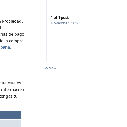
1
of
1
post
 Propiedad’.
November 2025
l
echas de pago
sde la compra
spaña
.
Now
que este es
a información
 tengas tu