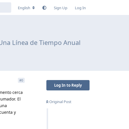
English
Sign Up
Log In
 Una Línea de Tiempo Anual
#
0
Log In to Reply
mento cerca
rumador. El
Original Post
 una
 cuenta y