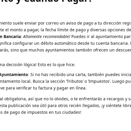
miento suele enviar por correo un aviso de pago a tu dirección reg
te el monto a pagar, la fecha límite de pago y diversas opciones d
n Bancaria
:
Altamente recomendable!
Puedes ir al ayuntamiento para
ignifica configurar un débito automático desde tu cuenta bancaria. 
idarás, sino que muchos ayuntamientos también ofrecen un descue
una decisión lógica! Esto es lo que hice.
l Ayuntamiento
: Si no has recibido una carta, también puedes inici
yuntamiento local. Busca la sección ‘Tributos’ o ‘Impuestos’. Luego p
@ve para verificar tu factura y pagar en línea.
al obligatoria, así que no lo olvides, o te enfrentarás a recargos y 
sta publicación sea útil para otros recién llegados, ¡y siéntete libr
as de pago de impuestos en tus ciudades!