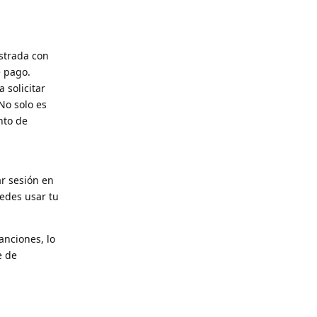
istrada con
e pago.
 solicitar
No solo es
nto de
ar sesión en
uedes usar tu
sanciones, lo
e de
Reply