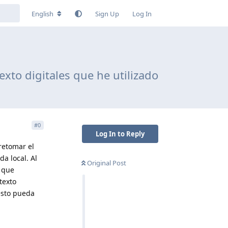
English
Sign Up
Log In
exto digitales que he utilizado
#
0
Log In to Reply
retomar el
a local. Al
Original Post
é que
texto
 esto pueda