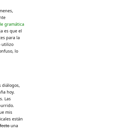
úmenes,
nte
 de gramática
ja es que el
es para la
utilizo
nfuso, lo
s diálogos,
aña hoy.
s. Las
urrido.
que mis
cales están
fecto
una