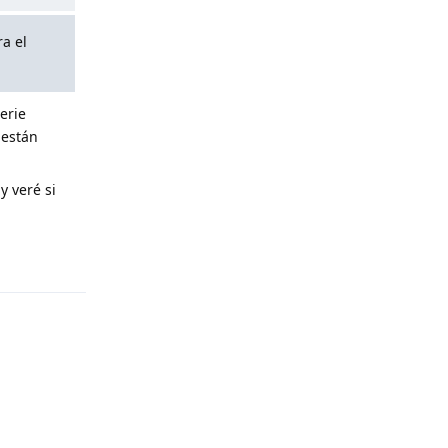
a el
erie
 están
y veré si
Reply