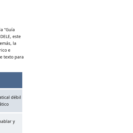
la “Guía
 DELE, este
demás, la
rico e
e texto para
tical débil
tico
hablar y