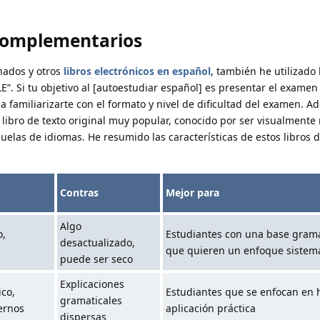
complementarios
nados y otros
libros electrónicos en español
, también he utilizado 
E”. Si tu objetivo al [autoestudiar español] es presentar el examen
a familiarizarte con el formato y nivel de dificultad del examen. A
 libro de texto original muy popular, conocido por ser visualmente 
uelas de idiomas. He resumido las características de estos libros d
Contras
Mejor para
Algo
o,
Estudiantes con una base grama
desactualizado,
que quieren un enfoque sistemá
puede ser seco
Explicaciones
co,
Estudiantes que se enfocan en 
gramaticales
ernos
aplicación práctica
dispersas