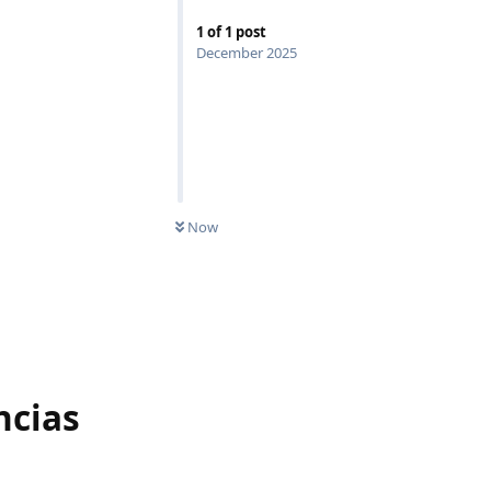
1
of
1
post
December 2025
Now
ncias