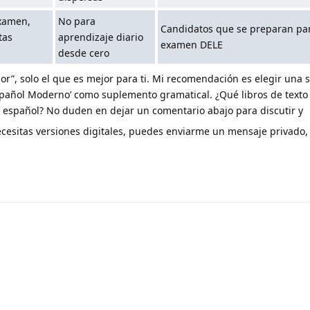
xamen,
No para
Candidatos que se preparan par
tas
aprendizaje diario
examen DELE
desde cero
jor”, solo el que es mejor para ti. Mi recomendación es elegir una s
Español Moderno’ como suplemento gramatical. ¿Qué libros de texto
 español? No duden en dejar un comentario abajo para discutir y
cesitas versiones digitales, puedes enviarme un mensaje privado, 