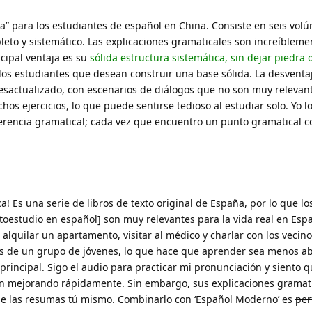
lia” para los estudiantes de español en China. Consiste en seis vol
to y sistemático. Las explicaciones gramaticales son increíbleme
ncipal ventaja es su
sólida estructura sistemática, sin dejar piedra
 los estudiantes que desean construir una base sólida. La desventa
sactualizado, con escenarios de diálogos que no son muy relevant
s ejercicios, lo que puede sentirse tedioso al estudiar solo. Yo lo 
erencia gramatical; cada vez que encuentro un punto gramatical co
! Es una serie de libros de texto original de España, por lo que lo
toestudio en español] son muy relevantes para la vida real en Esp
alquilar un apartamento, visitar al médico y charlar con los vecino
ias de un grupo de jóvenes, lo que hace que aprender sea menos ab
 principal. Sigo el audio para practicar mi pronunciación y siento 
án mejorando rápidamente. Sin embargo, sus explicaciones gramati
ue las resumas tú mismo. Combinarlo con ‘Español Moderno’ es
per