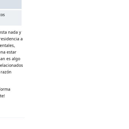
tos
esta nada y
residencia a
entales,
ena estar
nan es algo
relacionados
 razón
 forma
te!
Reply