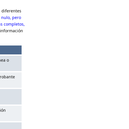
 diferentes
 nulo, pero
ás completos,
 información
nea o
probante
ión