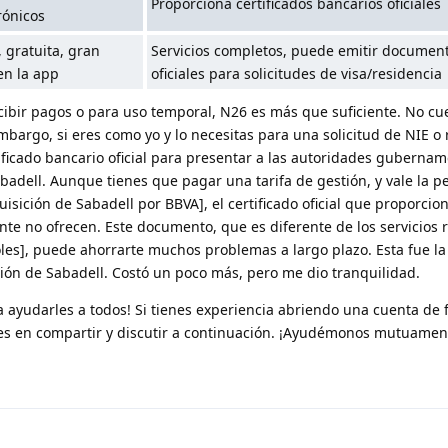
Proporciona certificados bancarios oficiales
rónicos
 gratuita, gran
Servicios completos, puede emitir documen
en la app
oficiales para solicitudes de visa/residencia
ecibir pagos o para uso temporal, N26 es más que suficiente. No cu
embargo, si eres como yo y lo necesitas para una solicitud de NIE o 
ificado bancario oficial para presentar a las autoridades gubernam
badell. Aunque tienes que pagar una tarifa de gestión, y vale la p
isición de Sabadell por BBVA], el certificado oficial que proporcio
nte no ofrecen. Este documento, que es diferente de los servicios 
es], puede ahorrarte muchos problemas a largo plazo. Esta fue la
pción de Sabadell. Costó un poco más, pero me dio tranquilidad.
 ayudarles a todos! Si tienes experiencia abriendo una cuenta de
es en compartir y discutir a continuación. ¡Ayudémonos mutuamen