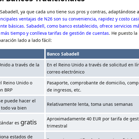
 Sabadell, ya que cada uno tiene sus pros y contras, adaptándose a
incipales ventajas de N26 son su conveniencia, rapidez y costo casi
ente básicas. Sabadell, como banco establecido, ofrece servicios m
 más tiempo y conlleva tarifas de gestión de cuentas
. He puesto la
ración lado a lado fácil:
Banco Sabadell
Unido a través de la
En el Reino Unido a través de solicitud en lí
correo electrónico
l Reino Unido o
Pasaporte, comprobante de domicilio, com
on BRP
de ingresos, etc.
 se puede hacer el
Relativamente lenta, toma unas semanas
 todo va bien
Aproximadamente 40 EUR por tarifa de gest
gratis
stándar es
trimestral
iona estados de