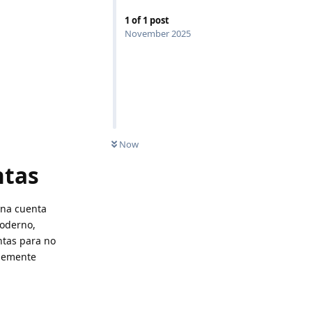
1
of
1
post
November 2025
Now
ntas
una cuenta
moderno,
ntas para no
blemente