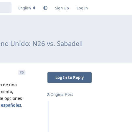
English
Sign Up
Log In
no Unido: N26 vs. Sabadell
#
0
Log In to Reply
to de una
omento,
Original Post
de opciones
 españoles
,