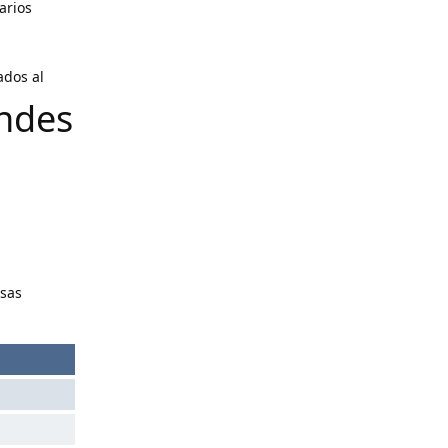
arios
ados al
ndes
asas