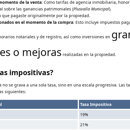
 momento de la venta
: Como tarifas de agencia inmobiliaria, honor
cal sobre las ganancias patrimoniales (
Plusvalía Municipal
).
io que pagaste originalmente por la propiedad.
cionados en el momento de la compra
: Esto incluye impuestos pag
gra
rarios notariales y de registro, así como inversiones en
es o mejoras
realizadas en la propiedad.
sas impositivas?
 no se grava a una sola tasa, sino en una escala progresiva. Las t
as siguientes:
l
Tasa Impositiva
19%
21%