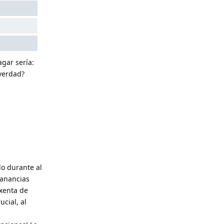
agar sería:
¿verdad?
do durante al
ganancias
xenta de
cial, al