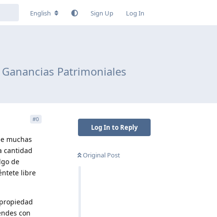
English
Sign Up
Log In
 Ganancias Patrimoniales
#
0
Log In to Reply
que muchas
a cantidad
Original Post
lgo de
ntete libre
 propiedad
vendes con