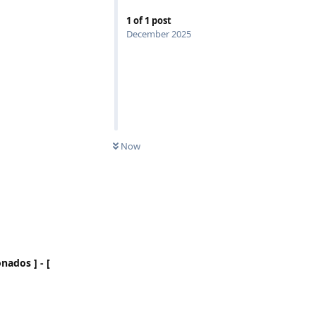
1
of
1
post
December 2025
Now
nados ] - [