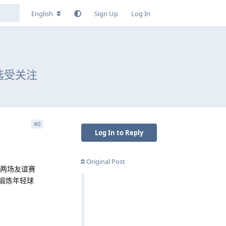
English
Sign Up
Log In
选受关注
#
0
Log In to Reply
Original Post
成两场友谊赛
和锻炼年轻球