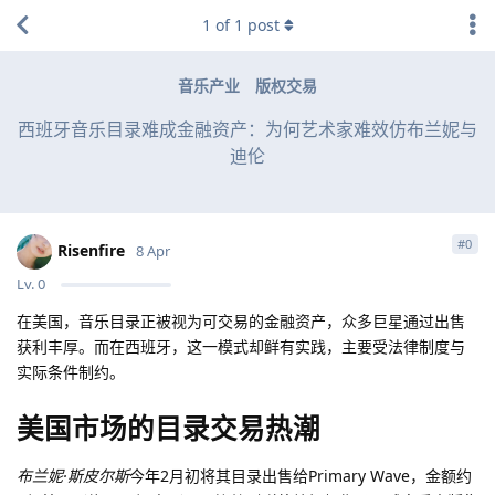
1
of
1
post
音乐产业
版权交易
西班牙音乐目录难成金融资产：为何艺术家难效仿布兰妮与
迪伦
#
0
Risenfire
8 Apr
Lv.
0
在美国，音乐目录正被视为可交易的金融资产，众多巨星通过出售
获利丰厚。而在西班牙，这一模式却鲜有实践，主要受法律制度与
实际条件制约。
美国市场的目录交易热潮
布兰妮·斯皮尔斯
今年2月初将其目录出售给Primary Wave，金额约