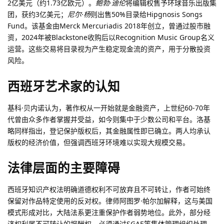
2亿美元（约1.73亿欧元）。
鲍勃·迪伦
将编辑权售予环球音乐出版集
团，获约3亿美元；
尼尔·杨
则出售50%目录给Hipgnosis Songs
Fund。该基金由Merck Mercuriadis 2018年创立，曾通过股市融
资，2024年被Blackstone收购后以Recognition Music Group名义
运营。这些交易将目录视为产生稳定现金流的资产，用于分散投资
风险。
西班牙艺术家的认知
基科·贝内诺认为，著作权从一开始就是金融资产，上世纪60-70年
代曾由众多作者掌握并受益，如今则集中于少数公司和平台。洛基
略同样指出，登记保护版权后，其金融属性即已确立。两人均承认
版权的经济价值，但强调西班牙环境难以实现大规模交易。
法律层面的主要障碍
西班牙知识产权法明确道德权利不可放弃且不可转让，作者可始终
保留对作品特定使用的反对权。律师阿图罗·帕尔加解释，这与美国
模式形成对比，大陆法系更注重保护作者弱势地位。此外，部分经
济权利属不可转让的报酬权，必须通过SGAE等集体管理组织处理，