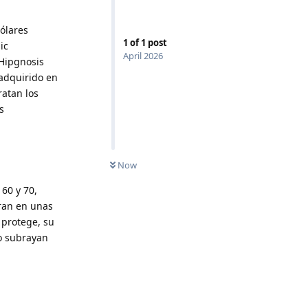
ólares
1
of
1
post
ic
April 2026
 Hipgnosis
 adquirido en
ratan los
s
Now
60 y 70,
ran en unas
 protege, su
o subrayan