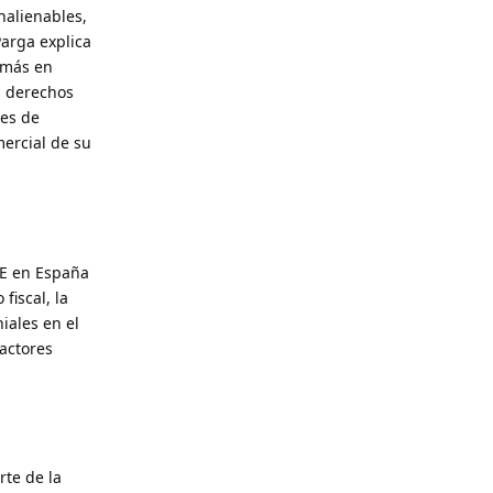
nalienables,
Parga explica
 más en
s derechos
des de
mercial de su
GAE en España
fiscal, la
iales en el
actores
rte de la