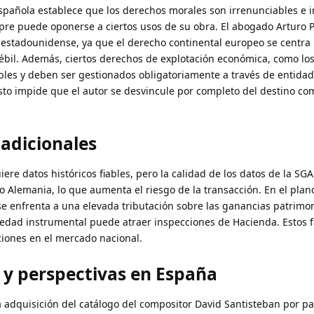
spañola establece que los derechos morales son irrenunciables e i
mpre puede oponerse a ciertos usos de su obra. El abogado Arturo 
 estadounidense, ya que el derecho continental europeo se centra
débil. Además, ciertos derechos de explotación económica, como lo
bles y deben ser gestionados obligatoriamente a través de entida
sto impide que el autor se desvincule por completo del destino co
 adicionales
iere datos históricos fiables, pero la calidad de los datos de la S
 Alemania, lo que aumenta el riesgo de la transacción. En el plano 
se enfrenta a una elevada tributación sobre las ganancias patrimon
iedad instrumental puede atraer inspecciones de Hacienda. Estos f
ciones en el mercado nacional.
 y perspectivas en España
 adquisición del catálogo del compositor David Santisteban por pa