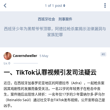
1
of
1
post
西班牙社会
刑事案件
西班牙少年为黑帮爷爷顶罪，阿德拉枪杀案揭示法律漏洞与
家族犯罪
#
0
Caverndweller
5 May
Lv.
0
一、TikTok认罪视频引发司法疑云
近日，在西班牙加泰罗尼亚地区的阿德拉市（Adra），一起枪杀案
因其戏剧性的发展而备受关注。一名22岁的年轻男子在枪击中丧
生，案件随后出现惊人转折：一名年仅17岁的少年雷纳尔多·萨乌尔
（Reinaldo Saúl）通过社交平台TikTok发布视频，公开宣称自己是
凶手。