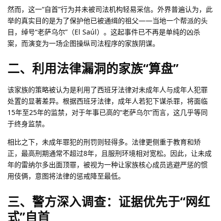
然而，这一“自首”行为并未被司法机构轻易采信。外界普遍认为，此
举的真实目的是为了保护他已被通缉的祖父——当地一个帮派的头
目，绰号“老萨乌尔”（El Saúl）。这起事件已不再是单纯的凶杀
案，而演变为一场企图操纵司法程序的家族阴谋。
二、利用法律漏洞的家族“算盘”
该家族的策略被认为是利用了西班牙法律对未成年人与成年人犯罪
处置的显著差异。根据西班牙法律，成年人若犯下谋杀罪，将面临
15年至25年的监禁，对于年事已高的“老萨乌尔”而言，这几乎等同
于终身监禁。
相比之下，未成年罪犯的刑罚则轻得多。法律更侧重于教育和矫
正，最高刑期通常不超过8年，且服刑环境相对宽松。因此，让未成
年的雷纳尔多出面顶罪，被视为一种让家族核心成员逃避严惩的惯
用伎俩，意图将法律的惩戒降至最低。
三、警方深入调查：证据优先于“网红
式”自首