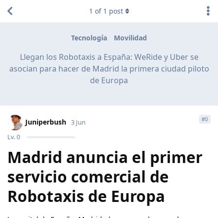
1
of
1
post
Tecnología
Movilidad
Llegan los Robotaxis a España: WeRide y Uber se
asocian para hacer de Madrid la primera ciudad piloto
de Europa
#
0
Juniperbush
3 Jun
Lv.
0
Madrid anuncia el primer
servicio comercial de
Robotaxis de Europa