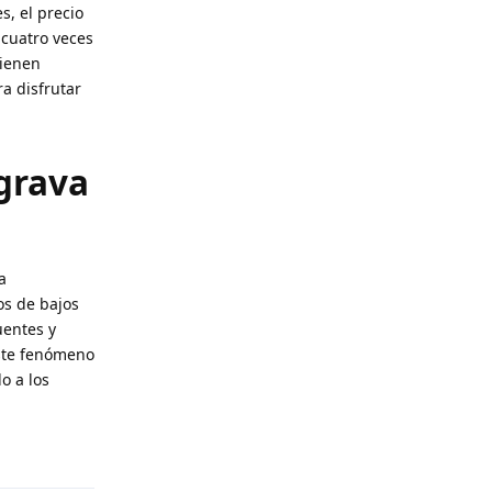
s, el precio
 cuatro veces
tienen
a disfrutar
agrava
a
os de bajos
uentes y
Este fenómeno
o a los
Reply