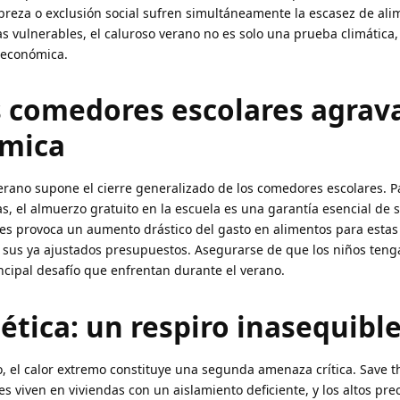
breza o exclusión social sufren simultáneamente la escasez de alim
ias vulnerables, el caluroso verano no es solo una prueba climática,
a económica.
os comedores escolares agrava
ómica
erano supone el cierre generalizado de los comedores escolares. P
, el almuerzo gratuito en la escuela es una garantía esencial de s
res provoca un aumento drástico del gasto en alimentos para estas 
sus ya ajustados presupuestos. Asegurarse de que los niños tenga
ncipal desafío que enfrentan durante el verano.
tica: un respiro inasequibl
 el calor extremo constituye una segunda amenaza crítica. Save t
 viven en viviendas con un aislamiento deficiente, y los altos prec