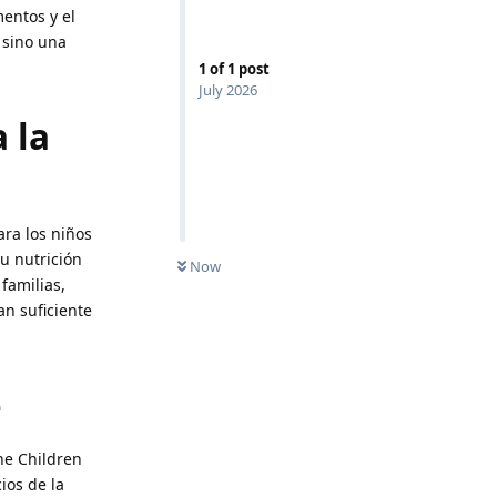
entos y el
 sino una
1
of
1
post
July 2026
 la
ara los niños
u nutrición
Now
familias,
n suficiente
e
he Children
ios de la