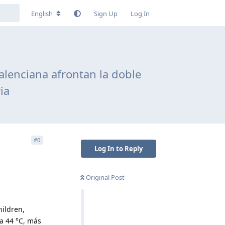
English
Sign Up
Log In
alenciana afrontan la doble
ia
#
0
Log In to Reply
Original Post
hildren,
a 44 °C, más