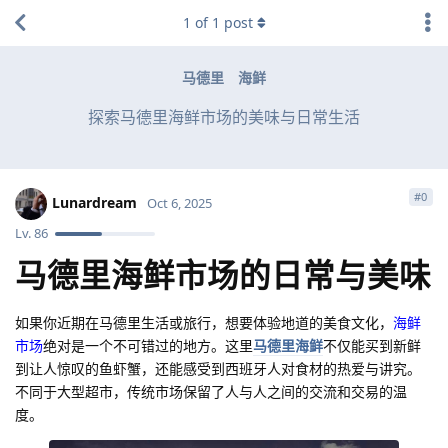
1
of
1
post
马德里
海鲜
探索马德里海鲜市场的美味与日常生活
#
0
Lunardream
Oct 6, 2025
Lv.
86
马德里海鲜市场的日常与美味
如果你近期在马德里生活或旅行，想要体验地道的美食文化，
海鲜
市场
绝对是一个不可错过的地方。这里
马德里海鲜
不仅能买到新鲜
到让人惊叹的鱼虾蟹，还能感受到西班牙人对食材的热爱与讲究。
不同于大型超市，传统市场保留了人与人之间的交流和交易的温
度。