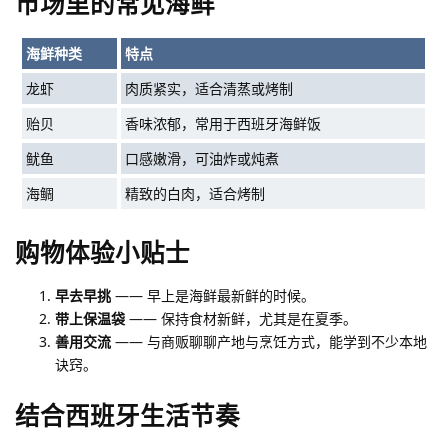
市场里的常见海鲜
海鲜种类
特点
龙虾
肉质紧实，适合清蒸或烤制
贻贝
香味浓郁，常用于西班牙海鲜饭
鱿鱼
口感嫩滑，可油炸或炖煮
海鲷
精致的白肉，适合烤制
购物体验小贴士
早去早挑
—— 早上是海鲜最新鲜的时候。
带上保温袋
—— 保持食材新鲜，尤其是在夏季。
善用交流
—— 与商贩聊聊产地与烹饪方式，能学到不少本地
诀窍。
结合西班牙生活节奏