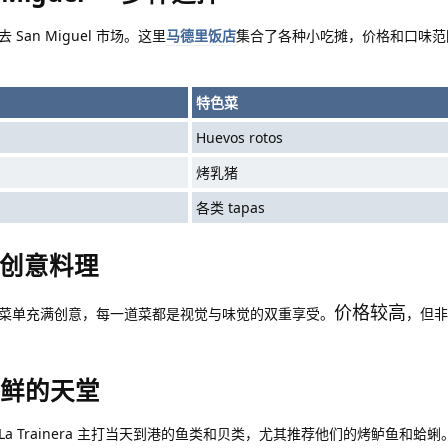
an Miguel 市场。这里
马德里饭店
集合了各种小吃摊，价格和口味范
特色菜
Huevos rotos
烤乳猪
各类 tapas
d — 创意料理
价格较高
菜单充满创意，每一道菜都是视觉与味觉的双重享受。
，但非
— 海鲜的天堂
 Trainera 主打当天到港的鱼类和贝类，尤其推荐他们的烤鲈鱼和蛤蜊