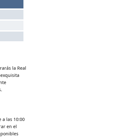
rarás la Real
 exquisita
nte
s.
 a las 10:00
ar en el
sponibles