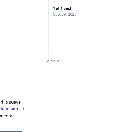
1
of
1
post
October 2025
Now
rillo suave
detallado
. Si
lemente