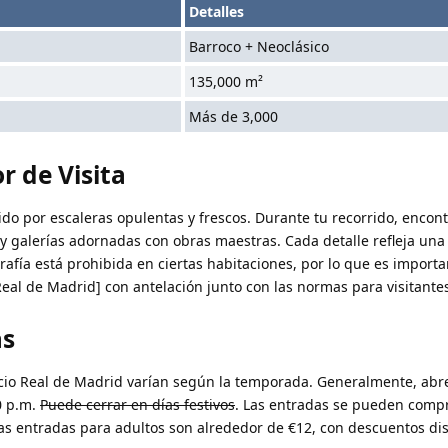
Detalles
Barroco + Neoclásico
135,000 m²
Más de 3,000
r de Visita
bido por escaleras opulentas y frescos. Durante tu recorrido, encont
e y galerías adornadas con obras maestras.
Cada detalle refleja una
rafía está prohibida en ciertas habitaciones, por lo que es importa
Real de Madrid] con antelación junto con las normas para visitante
as
acio Real de Madrid varían según la temporada. Generalmente, abre
00 p.m.
Puede cerrar en días festivos
. Las entradas se pueden compr
 Las entradas para adultos son alrededor de €12, con descuentos di