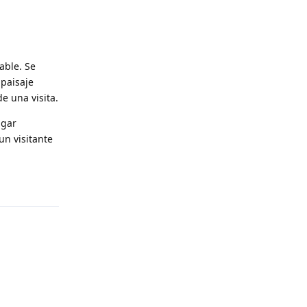
able. Se
 paisaje
e una visita.
ugar
un visitante
Reply