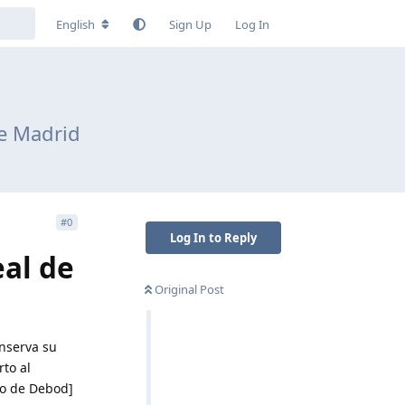
English
Sign Up
Log In
de Madrid
#
0
Log In to Reply
eal de
Original Post
onserva su
rto al
lo de Debod]