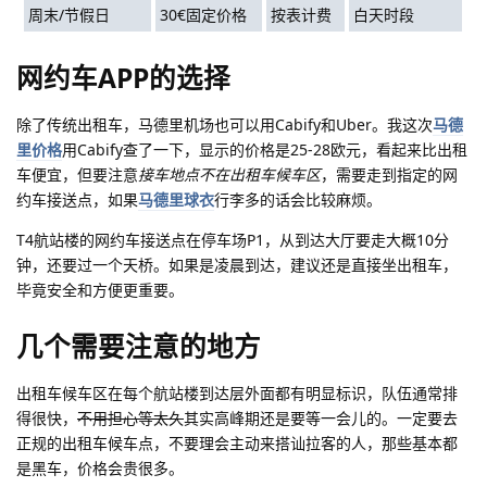
周末/节假日
30€固定价格
按表计费
白天时段
网约车APP的选择
除了传统出租车，马德里机场也可以用Cabify和Uber。我这次
马德
里价格
用Cabify查了一下，显示的价格是25-28欧元，看起来比出租
车便宜，但要注意
接车地点不在出租车候车区
，需要走到指定的网
约车接送点，如果
马德里球衣
行李多的话会比较麻烦。
T4航站楼的网约车接送点在停车场P1，从到达大厅要走大概10分
钟，还要过一个天桥。如果是凌晨到达，建议还是直接坐出租车，
毕竟安全和方便更重要。
几个需要注意的地方
出租车候车区在每个航站楼到达层外面都有明显标识，队伍通常排
得很快，
不用担心等太久
其实高峰期还是要等一会儿的。一定要去
正规的出租车候车点，不要理会主动来搭讪拉客的人，那些基本都
是黑车，价格会贵很多。