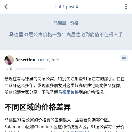
1
of
1
post
马德里
价格
马德里31层公寓价格一览：高层住宅到底值不值得入手
#
0
Desertfox
Oct 28, 2025
Lv.
0
最近在看马德里的高层公寓，特别关注那些31层左右的房子。住在
西班牙这么多年，发现很多朋友对这类超高层住宅既向往又犹豫，
所以想跟大家分享一下我了解
马德里价格
到的价格情况。
不同区域的价格差异
马德里31层公寓的价格真的差别很大，主要看你选哪个区。
Salamanca区和Chamberí区这种传统富人区，31层公寓每平米价