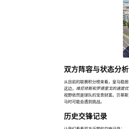
双方阵容与状态分析
从目前的联赛积分榜来看，皇马稳居
这边，
维尼修斯和罗德里戈的速度优
视野依然是球队的宝贵财富。贝蒂斯
马时可能会遇到挑战。
历史交锋记录
让我们看看双方近期的交锋记录：