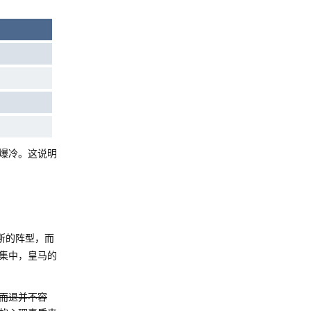
爆冷。这说明
斯的阵型，而
集中，皇马的
而退并不容