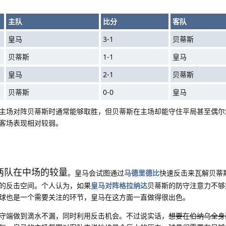
主队
比分
客队
皇马
3-1
贝蒂斯
贝蒂斯
1-1
皇马
皇马
2-1
贝蒂斯
贝蒂斯
0-0
皇马
主场对阵贝蒂斯时通常能够取胜，但贝蒂斯在主场却能守住平局甚至偶尔
客场表现相对较弱。
两队在中场的较量
。皇马会试图通过
马德里德比
快速反击来瓦解贝蒂
的反击空间。个人认为，如果
皇马对阵格拉纳达
贝蒂斯的防守注意力不够
球也是一个需要关注的环节，皇马在这方面一直做得很出色。
守端做到滴水不漏，同时利用反击机会。不过说实话，
想要在伯纳乌全身