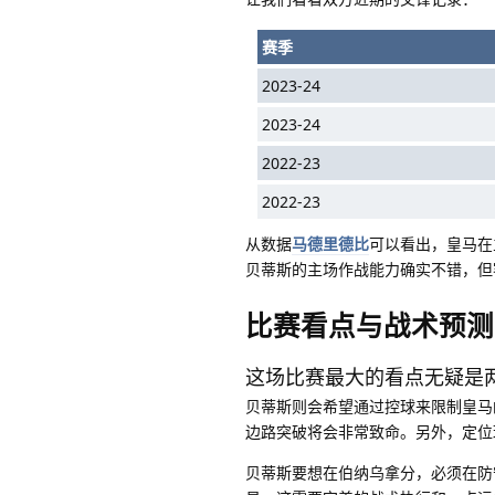
赛季
2023-24
2023-24
2022-23
2022-23
从数据
马德里德比
可以看出，皇马在
贝蒂斯的主场作战能力确实不错，但
比赛看点与战术预测
这场比赛最大的看点无疑是
贝蒂斯则会希望通过控球来限制皇马
边路突破将会非常致命。另外，定位
贝蒂斯要想在伯纳乌拿分，必须在防