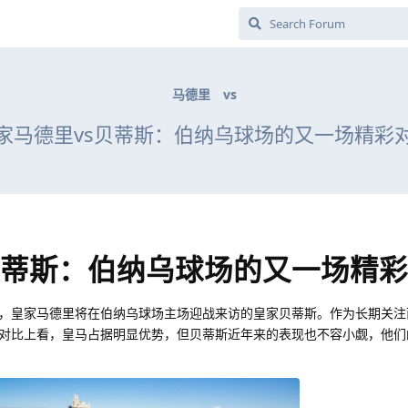
马德里
vs
家马德里vs贝蒂斯：伯纳乌球场的又一场精彩
贝蒂斯：伯纳乌球场的又一场精
，皇家马德里将在伯纳乌球场主场迎战来访的皇家贝蒂斯。作为长期关注
对比上看，皇马占据明显优势，但贝蒂斯近年来的表现也不容小觑，他们