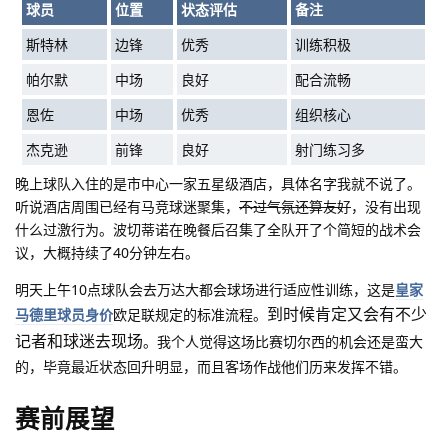
球员
位置
状态评估
备注
斯特林
边锋
优秀
训练积极
帕尔默
中场
良好
配合流畅
恩佐
中场
优秀
组织核心
杰克逊
前锋
良好
射门练习多
晚上球队入住的是市中心一家五星级酒店，具体名字我就不说了。
听说酒店周围已经有马竞球迷聚集，
不过气氛还算友好
，没有出现
什么过激行为。波切蒂诺在晚餐后召集了全队开了个简短的战术会
议，大概持续了40分钟左右。
明天上午10点球队会去万达大都会球场进行适应性训练，这是
皇家
到时候肯定又会有不少
马德里球员身价
欧足联规定的标准流程。
记者和球迷去现场
。我个人觉得这场比赛切尔西的机会还是蛮大
的，毕竟最近状态回升明显，而且客场作战他们历来发挥不错。
赛前展望