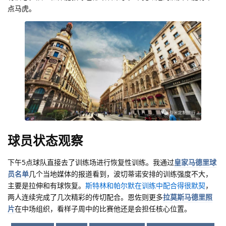
点马虎。
球员状态观察
下午5点球队直接去了训练场进行恢复性训练。我通过
皇家马德里球
员名单
几个当地媒体的报道看到，波切蒂诺安排的训练强度不大，
主要是拉伸和有球恢复。
斯特林和帕尔默在训练中配合得很默契
，
两人连续完成了几次精彩的传切配合。恩佐则更多
拉莫斯马德里照
片
在中场组织，看样子周中的比赛他还是会担任核心位置。