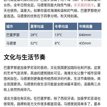
炎热，全年日照充足。马德里则是大陆性气候，
冬天真的很冷
，夏
天也很热，温差大。如果你喜欢海滩和温和的气候，巴塞罗那绝对
是首选。马德里的优势在于四季分明，秋天特别美。
城市
夏季均温
冬季均温
年降雨量
巴塞罗那
28°C
13°C
640mm
马德里
32°C
8°C
435mm
文化与生活节奏
巴塞罗那是加泰罗尼亚的首府，文化氛围更加国际化和开放。这里
的艺术气息浓厚，高迪的建筑随处可见，海滩文化让整个城市显得
悠闲自在。
马德里则更像是传统西班牙的代表
，生活节奏稍快，商
业氛围更浓。马德里的夜生活可能是全欧洲最丰富的，凌晨两三点
街上依然热闹非凡。
语言方面也有区别。在巴塞罗那，除了西班牙语，加泰罗尼亚语也
很常用，路牌和官方文件很多都是双语。马德里就简单多了，基本