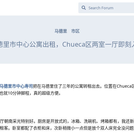
马德里
市区
德里市中心公寓出租，Chueca区两室一厅即刻
马德里市中心寿司
把在马德里住了三年的公寓转租出去。位置在Chueca区
场也就10分钟脚程，真的超级方便。
客厅朝南采光特别好。厨房是开放式的，冰箱、洗碗机、烤箱都有，我还
下一位租客。卧室都配了衣柜和床，次卧稍微小一点但是放个双人床完全没问