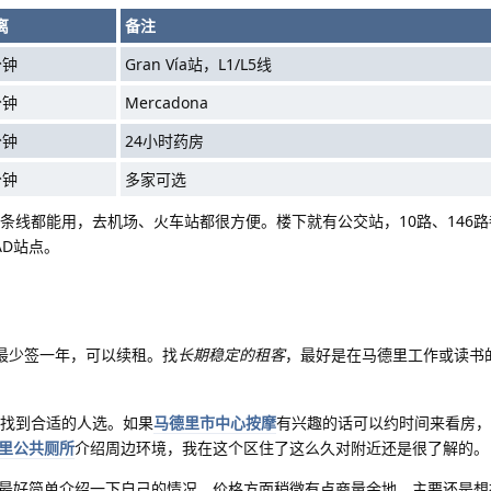
离
备注
分钟
Gran Vía站，L1/L5线
分钟
Mercadona
分钟
24小时药房
分钟
多家可选
两条线都能用，去机场、火车站都很方便。楼下就有公交站，10路、146
AD站点。
最少签一年，可以续租。找
长期稳定的租客
，最好是在马德里工作或读书
快找到合适的人选。如果
马德里市中心按摩
有兴趣的话可以约时间来看房，
里公共厕所
介绍周边环境，我在这个区住了这么久对附近还是很了解的。
最好简单介绍一下自己的情况。价格方面稍微有点商量余地，主要还是想