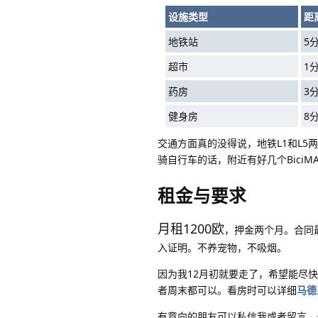
设施类型
距
地铁站
5
超市
1
药房
3
健身房
8
交通方面真的没得说，地铁L1和L5
骑自行车的话，附近有好几个BiciM
租金与要求
月租1200欧
，押金两个月。合同
入证明。不养宠物，不吸烟。
因为我12月初就要走了，希望能尽
者周末都可以。看房时可以详细
马德
有意向的朋友可以私信我或者留言，