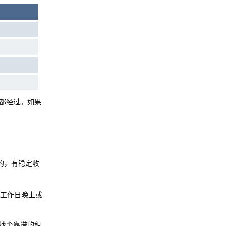
路都经过。如果
的，有稳定收
工作日晚上或
找个靠谱的租