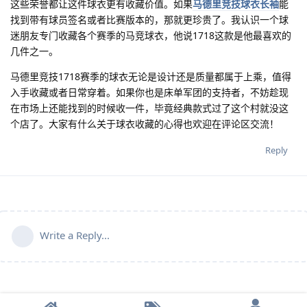
这些荣誉都让这件球衣更有收藏价值。如果
马德里竞技球衣长袖
能
找到带有球员签名或者比赛版本的，那就更珍贵了。我认识一个球
迷朋友专门收藏各个赛季的马竞球衣，他说1718这款是他最喜欢的
几件之一。
马德里竞技1718赛季的球衣无论是设计还是质量都属于上乘，值得
入手收藏或者日常穿着。如果你也是床单军团的支持者，不妨趁现
在市场上还能找到的时候收一件，毕竟经典款式过了这个村就没这
个店了。大家有什么关于球衣收藏的心得也欢迎在评论区交流！
Reply
Write a Reply...