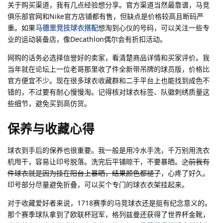
关于购买渠道，我有几点经验想分享。官方渠道当然最靠谱，马竞
俱乐部官网和Nike官方店铺都有售，但缺点是价格较高且断码严
重。如果
马德里竞技球衣搭配
想淘到心仪的号码，可以关注一些专
业的运动装备店，像Decathlon偶尔会有折扣活动。
网购的话务必选择信誉好的卖家
，看清楚商品详情和买家评价。我
当年就在论坛上一位老哥那里收了件全新带吊牌的球员版，价格比
官方便宜不少。现在很多球衣收藏群和二手平台上也能找到成色不
错的，不过要有耐心慢慢淘。记得核对球衣标签、队徽刺绣质量这
些细节，避免买到高仿货。
保养与收藏心得
球衣到手后的保养也很重要。我一般是用冷水手洗，千万别用洗衣
机甩干，容易让印号脱落。洗完后平铺晾干，不要暴晒。
之前我有
件球衣就是因为挂在阳台上暴晒，结果颜色都褪了
，心疼了好久。
印号部分尽量避免折叠，可以买个专门的球衣衣架挂起来。
对于收藏爱好者来说，1718赛季的马竞球衣还是挺有纪念意义的。
那个赛季球队拿到了欧联杯冠军，格列兹曼还获得了世界杯金靴，