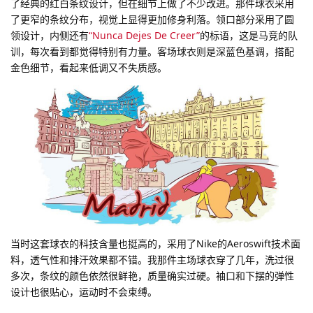
了经典的红白条纹设计，但在细节上做了不少改进。那件球衣采用
了更窄的条纹分布，视觉上显得更加修身利落。领口部分采用了圆
领设计，内侧还有
“Nunca Dejes De Creer”
的标语，这是马竞的队
训，每次看到都觉得特别有力量。客场球衣则是深蓝色基调，搭配
金色细节，看起来低调又不失质感。
当时这套球衣的科技含量也挺高的，采用了Nike的Aeroswift技术面
料，透气性和排汗效果都不错。我那件主场球衣穿了几年，洗过很
多次，条纹的颜色依然很鲜艳，质量确实过硬。袖口和下摆的弹性
设计也很贴心，运动时不会束缚。