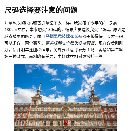
尺码选择要注意的问题
儿童球衣的尺码和普通童装不太一样。我家孩子今年8岁，身高
130cm左右，本来想买130码的，结果店员建议我买140码。原因是
球衣版型偏修身，而且
马德里竞技球衣长袖
孩子长得快，买大一码
可以多穿一两个赛季。
事实证明这个建议非常明智
，现在穿着刚刚
好，估计明年还能继续穿。另外要注意球衣分主场、客场和第三客
场三种款式，面料略有差异，主场球衣相对更挺括一些。