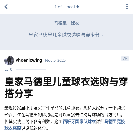
1
of
1
post
马德里
球衣
皇家马德里儿童球衣选购与穿搭分享
#
0
Phoenixwing
Nov 5, 2025
Lv.
0
皇家马德里儿童球衣选购与穿
搭分享
最近给家里小朋友买了件皇马的儿童球衣，想和大家分享一下购买
经验。住在马德里的优势就是可以直接去伯纳乌球场的官方商店，
但其实线上线下各有利弊，这里
西班牙国家队球衣
详细
马德里竞技
球衣搭配
说说我的体会。