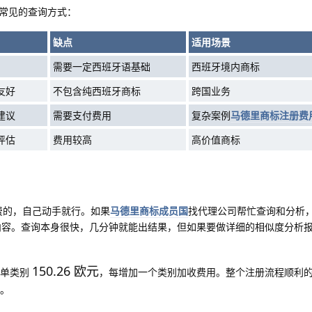
常见的查询方式：
缺点
适用场景
需要一定西班牙语基础
西班牙境内商标
友好
不包含纯西班牙商标
跨国业务
建议
需要支付费用
复杂案例
马德里商标注册费
评估
费用较高
高价值商标
免费的，自己动手就行。如果
马德里商标成员国
找代理公司帮忙查询和分析
内容。查询本身很快，几分钟就能出结果，但如果要做详细的相似度分析
150.26 欧元
是单类别
，每增加一个类别加收费用。整个注册流程顺利的
长。