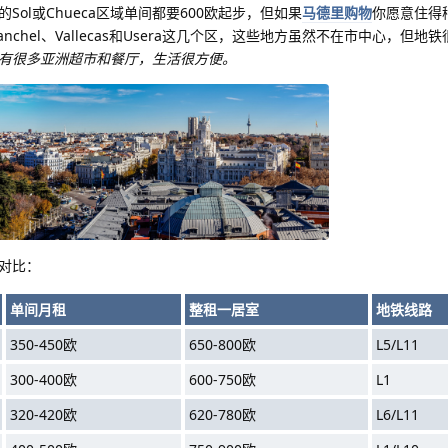
ol或Chueca区域单间都要600欧起步，但如果
马德里购物
你愿意住得
nchel、Vallecas和Usera这几个区，这些地方虽然不在市中心，但地
ra有很多亚洲超市和餐厅，生活很方便。
对比：
单间月租
整租一居室
地铁线路
350-450欧
650-800欧
L5/L11
300-400欧
600-750欧
L1
320-420欧
620-780欧
L6/L11