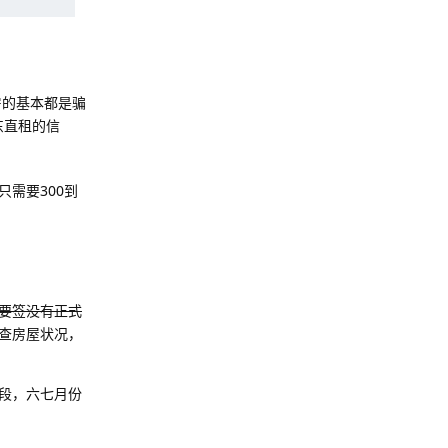
房的基本都是骗
房东直租的信
只需要300到
要签没有正式
查房屋状况，
段，六七月份