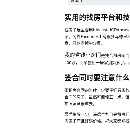
Tetuán
实用的找房平台和技
找房子我主要用Idealista和Foto
子。另外Facebook上有很多马德里租房群
息，可以省掉中介费。
我的省钱小窍门
是找合租房间而
400欧，比单独租一居室划算多了。
签合同时要注意什么
签租房合同的时候一定要仔细看条款
合同的房子
，虽然可能便宜一点，但
拍照留证很重要。
最后提醒一句，马德里九月是租房旺
房源多而且好谈价格。祝大家都能找