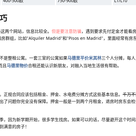
400-500欧
750-900欧
L1/L10
巧
casa这两个网站，信息比较全。
但是要注意防骗
，遇到要求先付定金才能看
组，比如"Alquiler Madrid"和"Pisos en Madrid"，里面经常有
不是整租公寓。一套三室的公寓如果
马德里平价米其林
三个人分摊，每人
而且
马德里物价
合租还能认识新朋友，对融入当地生活很有帮助。
。正规合同应该包括租金、押金、水电费分摊方式这些基本信息。
千万不
出了问题你完全没有保障。押金一般是一到两个月租金，退房时房东会检
季，因为新学期开始，很多学生找房。如果可以的话，尽量避开这个时间
到满意的房子！