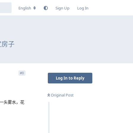
English
Sign Up
Log In
宜房子
#
0
Log In to Reply
Original Post
一头雾水，花