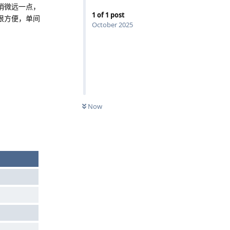
稍微远一点，
1
of
1
post
铁很方便，单间
October 2025
Now