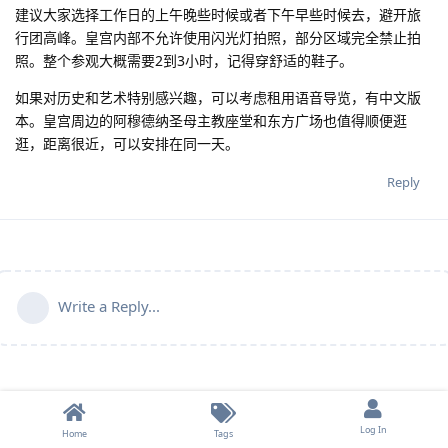
建议大家选择工作日的上午晚些时候或者下午早些时候去，避开旅
行团高峰。皇宫内部不允许使用闪光灯拍照，部分区域完全禁止拍
照。整个参观大概需要2到3小时，记得穿舒适的鞋子。
如果对历史和艺术特别感兴趣，可以考虑租用语音导览，有中文版
本。皇宫周边的阿穆德纳圣母主教座堂和东方广场也值得顺便逛
逛，距离很近，可以安排在同一天。
Reply
Write a Reply...
Log In
Home
Tags