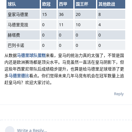
球队
欧冠
西甲
国王杯
其他欧战
皇家马德里
15
36
20
8
马德里竞技
0
11
10
4
赫塔费
0
0
0
0
巴列卡诺
0
0
0
0
从数据
马德里球队蛋糕
来看，皇马的统治力真的太强了，不管是国
内还是欧洲赛场都是顶尖水平。马竞虽然一直活在皇马阴影下，但
这些年西蒙尼带队后成绩稳步提升，也算是给马德里足球增添了更
多
马德里德比
看点。你们觉得未来几年马竞有机会在冠军数量上追
赶皇马吗？欢迎大家讨论。
Reply
Write a Reply...