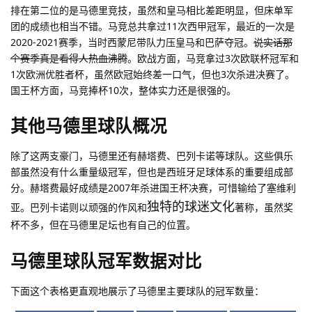
排在第二位的是马德里竞技，虽然和皇马相比差距明显，但床单军
团的成绩也相当不错。马竞总共拿过11次西甲冠军，最近的一次是
2020-2021赛季，当时西蒙尼带队力压皇马和巴萨夺冠。
说实话那
个赛季真是看得人热血沸腾
。欧战方面，马竞拿过3次欧联杯冠军和
1次欧洲优胜者杯，虽然欧冠始终差一口气，但也3次杀进决赛了。
国王杯方面，马竞捧杯10次，整体实力还是很强的。
其他马德里球队概况
除了这两支豪门，马德里还有赫塔费、巴列卡诺等球队。这些俱乐
部虽然没有什么重量级冠军，但也是西班牙足球体系的重要组成部
分。赫塔费最好成绩是2007年杀进国王杯决赛，可惜输给了塞维利
独特的球迷文化
亚。巴列卡诺则以顽强的作风和
著称，虽然奖
杯不多，但在马德里足坛也有自己的位置。
马德里球队冠军数据对比
下面这个表格更直观地展示了马德里主要球队的冠军数量：