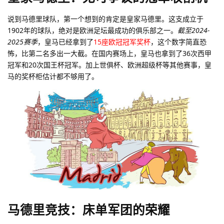
说到马德里球队，第一个想到的肯定是皇家马德里。这支成立于
1902年的球队，绝对是欧洲足坛最成功的俱乐部之一。
截至2024-
2025赛季
，皇马已经拿到了
15座欧冠冠军奖杯
，这个数字简直恐
怖，比第二名多出一大截。在国内赛场上，皇马也拿到了36次西甲
冠军和20次国王杯冠军。加上世俱杯、欧洲超级杯等其他赛事，皇
马的奖杯柜估计都不够用了。
马德里竞技：床单军团的荣耀