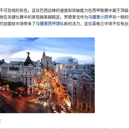
不可忽视的存在。这位巴西边锋的速度和突破能力在西甲联赛中属于顶级
他在关键比赛中的表现越来越稳定。罗德里戈作为
马德里小西甲
另一侧的
的加盟给中场带来了
马德里西甲球队
新的活力，这位英格兰中场不仅有出
：