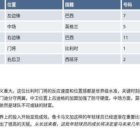
位置
国籍
号码
左边锋
巴西
7
中场
英格兰
5
右边锋
巴西
11
门将
比利时
1
右后卫
西班牙
2
义重大。这位比利时门将的反应速度和位置感都是世界级水准，关键时刻
门迪分守两翼，中卫位置上吕迪格的加盟加强了防守硬度。中场方面，莫
依然是球队不可或缺的财富。
养上的投入开始显现成效。像卡马文加这样的年轻球员已经逐渐在重要比
出了很高的天赋。
从长远来看，这批年轻球员的成长将决定皇马未来几年