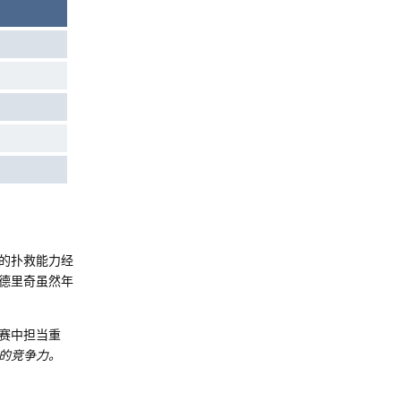
的扑救能力经
德里奇虽然年
赛中担当重
的竞争力。