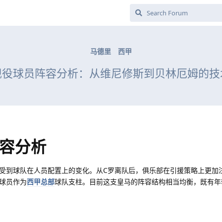
马德里
西甲
现役球员阵容分析：从维尼修斯到贝林厄姆的技
容分析
受到球队在人员配置上的变化。从C罗离队后，俱乐部在引援策略上更加
球员作为
西甲总部
球队支柱。目前这支皇马的阵容结构相当均衡，既有年