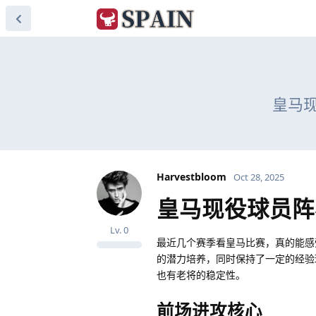
皇马
Harvestbloom
Oct 28, 2025
皇马现役球员阵
Lv.
0
最近几个赛季看皇马比赛，真的能感
的潜力培养，同时保持了一定的经验
也有老将的稳定性。
前场进攻核心