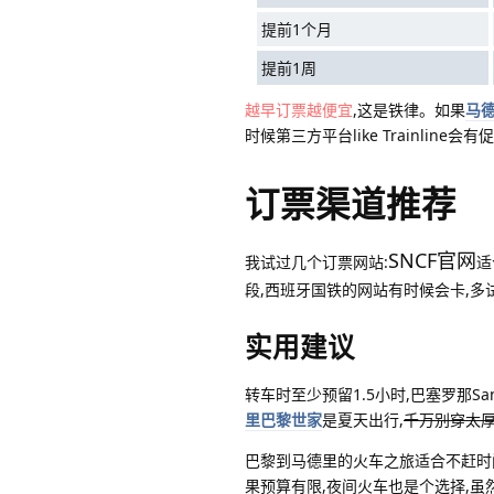
提前1个月
提前1周
越早订票越便宜
,这是铁律。如果
马
时候第三方平台like Trainline会有
订票渠道推荐
SNCF官网
我试过几个订票网站:
适
段,西班牙国铁的网站有时候会卡,多试
实用建议
转车时至少预留1.5小时,巴塞罗那S
里巴黎世家
是夏天出行,
千万别穿太
巴黎到马德里的火车之旅适合不赶时
果预算有限,夜间火车也是个选择,虽