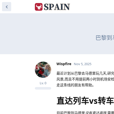
巴黎到
Wispfire
Nov 5, 2025
最近计划从巴黎去马德里玩几天,研
风景,而且不用提前两小时到机场安
Lv.
0
走这条线的朋友有帮助。
直达列车vs转
目前巴黎到马德里
没有直达高铁
,需