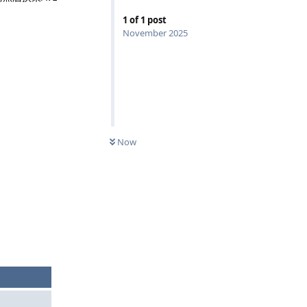
1
of
1
post
November 2025
Now