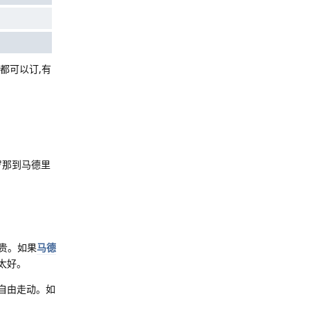
网都可以订,有
罗那到马德里
。
偏贵。如果
马德
太好。
自由走动。如