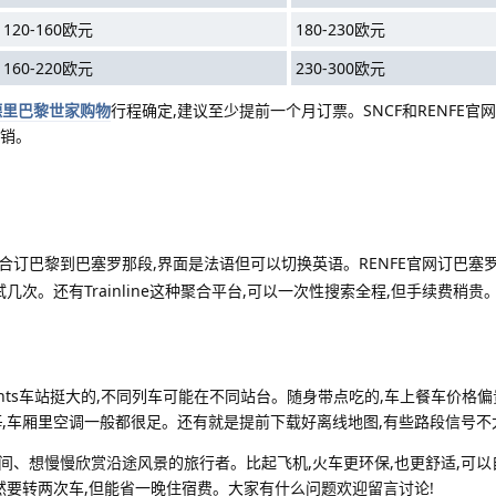
120-160欧元
180-230欧元
160-220欧元
230-300欧元
德里巴黎世家购物
行程确定,建议至少提前一个月订票。SNCF和RENFE官
促销。
合订巴黎到巴塞罗那段,界面是法语但可以切换英语。RENFE官网订巴塞
几次。还有Trainline这种聚合平台,可以一次性搜索全程,但手续费稍贵
ants车站挺大的,不同列车可能在不同站台。随身带点吃的,车上餐车价格
厚
,车厢里空调一般都很足。还有就是提前下载好离线地图,有些路段信号不
间、想慢慢欣赏沿途风景的旅行者。比起飞机,火车更环保,也更舒适,可以
然要转两次车,但能省一晚住宿费。大家有什么问题欢迎留言讨论!