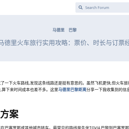
马德里
巴黎
马德里火车旅行实用攻略：票价、时长与订票
究了一下火车路线,发现这条线路还是挺有意思的。虽然飞机更快,但火车旅
检,算下来时间成本也差不多。这里
马德里巴黎距离
分享一下我收集到的信息
车方案
要在巴塞罗那或其他城市转车。最常见的路线是先坐TGV从巴黎到巴塞罗那,