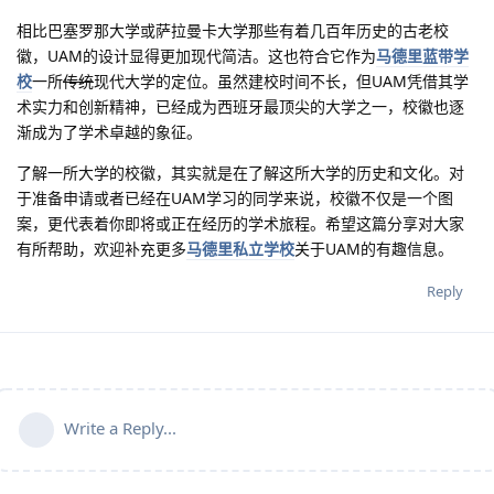
相比巴塞罗那大学或萨拉曼卡大学那些有着几百年历史的古老校
徽，UAM的设计显得更加现代简洁。这也符合它作为
马德里蓝带学
校
一所
传统
现代大学的定位。虽然建校时间不长，但UAM凭借其学
术实力和创新精神，已经成为西班牙最顶尖的大学之一，校徽也逐
渐成为了学术卓越的象征。
了解一所大学的校徽，其实就是在了解这所大学的历史和文化。对
于准备申请或者已经在UAM学习的同学来说，校徽不仅是一个图
案，更代表着你即将或正在经历的学术旅程。希望这篇分享对大家
有所帮助，欢迎补充更多
马德里私立学校
关于UAM的有趣信息。
Reply
Write a Reply...