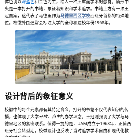
体色调以
深蓝色
和金色为主，给人一种庄重而学术的感觉。盾形中
央是一本打开的书籍，象征着知识和学术追求。书籍上方有一顶王
冠图案，这代表了马德里作为
马德里西区学校
西班牙首都的特殊地
位。校徽外围通常会标注大学的全称和建校年份1968年。
设计背后的象征意义
校徽中的每个元素都有其特定含义。打开的书籍不仅代表知识的传
播，也体现了大学
开放、自主
的办学理念。王冠则强调了大学与马
德里地区的紧密联系。值得一提的是，UAM成立于1968年，正值西
班牙社会转型期，校徽设计也反映了当时追求学术自由和现代化教