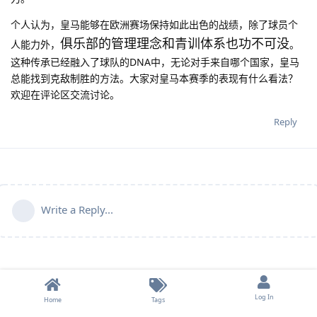
个人认为，皇马能够在欧洲赛场保持如此出色的战绩，除了球员个
俱乐部的管理理念和青训体系也功不可没
人能力外，
。
这种传承已经融入了球队的DNA中，无论对手来自哪个国家，皇马
总能找到克敌制胜的方法。大家对皇马本赛季的表现有什么看法？
欢迎在评论区交流讨论。
Reply
Write a Reply...
Log In
Home
Tags