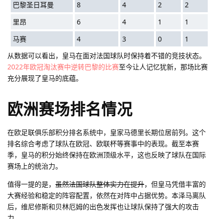
巴黎圣日耳曼
8
4
2
2
里昂
6
4
1
1
马赛
4
3
0
1
从数据可以看出，皇马在面对法国球队时保持着不错的竞技状态。
2022年欧冠淘汰赛中逆转巴黎的比赛
至今让人记忆犹新，那场比赛
充分展现了皇马的底蕴。
欧洲赛场排名情况
在欧足联俱乐部积分排名系统中，皇家马德里长期位居前列。这个
排名综合考虑了球队在欧冠、欧联杯等赛事中的表现。截至本赛
季，皇马的积分始终保持在欧洲顶级水平，这也反映了球队在国际
赛场上的统治力。
值得一提的是，
虽然法国球队整体实力在提升
，但皇马凭借丰富的
大赛经验和稳定的阵容配置，依然在对阵中占据优势。本泽马离队
后，维尼修斯和贝林厄姆的出色发挥也让球队保持了强大的攻击
力。