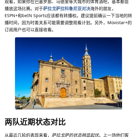
观看，如果你在巴塞罗那、马德里等大城市的体育酒吧，基本都会
播放这场比赛。对于
萨拉戈萨拉科鲁尼亚对决
海外的朋友，
ESPN+和beIN Sports应该都有转播权。建议提前确认一下当地的转
播时间，因为时差关系可能需要调整观看计划。另外，Movistar+的
订阅用户也可以直接收看。
两队近期状态对比
从最近几轮的表现来看，
萨拉戈萨的状态稍显起伏
。上一场他们客