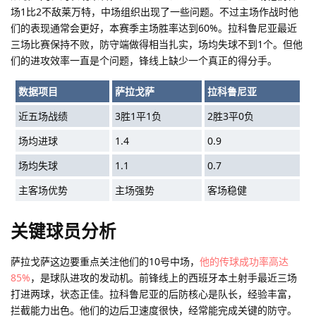
场1比2不敌莱万特，中场组织出现了一些问题。不过主场作战时他
们的表现通常会更好，本赛季主场胜率达到60%。拉科鲁尼亚最近
三场比赛保持不败，防守端做得相当扎实，场均失球不到1个。但他
们的进攻效率一直是个问题，锋线上缺少一个真正的得分手。
数据项目
萨拉戈萨
拉科鲁尼亚
近五场战绩
3胜1平1负
2胜3平0负
场均进球
1.4
0.9
场均失球
1.1
0.7
主客场优势
主场强势
客场稳健
关键球员分析
萨拉戈萨这边要重点关注他们的10号中场，
他的传球成功率高达
85%
，是球队进攻的发动机。前锋线上的西班牙本土射手最近三场
打进两球，状态正佳。拉科鲁尼亚的后防核心是队长，经验丰富，
拦截能力出色。他们的边后卫速度很快，经常能完成关键的防守。