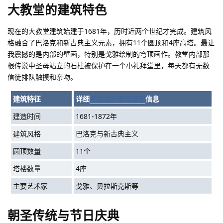
大教堂的建筑特色
现在的大教堂建筑始建于1681年，历时近两个世纪才完成。建筑风
格融合了巴洛克和新古典主义元素，拥有11个圆顶和4座高塔。最让
我震撼的是内部的壁画，特别是戈雅绘制的穹顶画作。教堂内部那
根传说中圣母站立的石柱被保护在一个小礼拜堂里，每天都有无数
信徒排队触摸和亲吻。
建筑特征
详细
萨拉戈萨圣母圣殿
信息
建造时间
1681-1872年
建筑风格
巴洛克与新古典主义
圆顶数量
11个
塔楼数量
4座
主要艺术家
戈雅、贝拉斯克斯等
朝圣传统与节日庆典