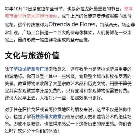
每年10月12日是皮拉尔圣母节，也是萨拉戈萨最重要的节日。
整座
城市会举行盛大的游行活动
，成千上万的信徒穿着传统服装向圣母
Ofrenda de Flores
献花。这个传统被称为
，持续两天，场面非
常壮观。广场上会搭建一个巨大的圣母像框架，人们将鲜花一束束
献上，最终形成一幅由鲜花组成的圣母画像。
文化与旅游价值
除了
萨拉戈萨圣母广场
宗教意义，这座教堂也是萨拉戈萨最重要的
旅游地标。你可以登上其中一座塔楼，俯瞰整个城市和埃布罗河的
美景。教堂博物馆收藏了大量宗教艺术品和历史文物。
门票不算便
宜
其实参观教堂本身是免费的，只有登塔和参观博物馆需要付费。
建议大家早上去，人相对少一些，拍照效果也更好。
对于住在萨拉戈萨或者阿拉贡地区的朋友来说，这里不仅是信仰中
心，也是了解
石柱圣母大教堂
西班牙宗教历史和建筑艺术的绝佳场
所。即使不是教徒，也值得来感受一下这份历史的厚重感。你们去
过吗？欢迎分享你们的体验！