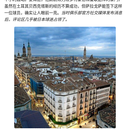
虽然在土耳其贝西克塔斯的经历不算成功，但萨拉戈萨能签下这样
一位球员，确实让人眼前一亮。
当时俱乐部官方社交媒体发布消息
后，评论区几乎被日本球迷占领了。