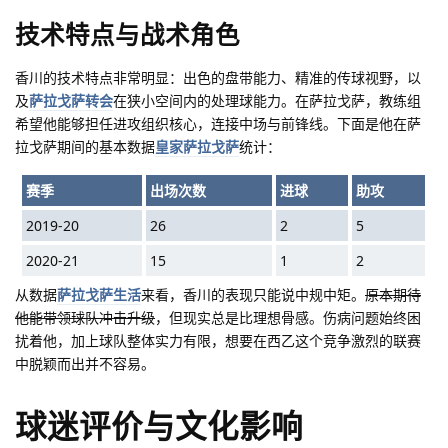
技术特点与战术角色
香川的技术特点非常明显：出色的盘带能力、精准的传球视野，以
及
萨拉戈萨转会
在狭小空间内的处理球能力。在萨拉戈萨，教练组
希望他能够担任进攻组织核心，连接中场与前锋线。下面是他在萨
拉戈萨期间的基本数据
皇家萨拉戈萨
统计：
赛季
出场次数
进球
助攻
2019-20
26
2
5
2020-21
15
1
2
从数据
萨拉戈萨生活
来看，香川的表现只能说中规中矩。
原本期待
他能带领球队冲击升级
，但现实总是比理想骨感。伤病问题始终困
扰着他，加上球队整体实力有限，想要在西乙这个竞争激烈的联赛
中脱颖而出并不容易。
球迷评价与文化影响