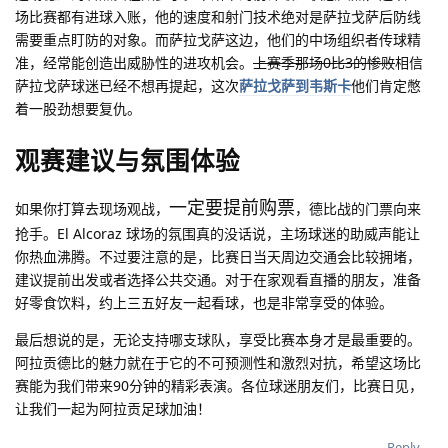
场比赛都有进球入账，他的速度和射门技术绝对是萨拉戈萨后防线
需要重点盯防的对象。而萨拉戈萨这边，他们的中场组织者传球精
准，经常能创造出威胁性的进攻机会。
上赛季那场0比3的惨败
相信
萨拉戈萨球迷已经不想再提起，这次
萨拉戈萨到韦斯卡
他们肯定憋
着一股劲想要复仇。
观赛建议与氛围体验
一定要提前购票
如果你打算去现场观战，
，德比战的门票向来
抢手。El Alcoraz 球场的氛围真的没话说，主场球迷的助威声能让
你热血沸腾。不过要注意的是，比赛日当天周边交通会比较拥堵，
建议提前出发或者选择公共交通。对于在家观看直播的朋友，准备
好零食饮料，约上三五好友一起看球，也是非常享受的体验。
最后想说的是，无论支持哪支球队，享受比赛本身才是最重要的。
阿拉贡德比的魅力就在于它的不可预测性和激烈对抗，希望这场比
赛能为我们带来90分钟的精彩表演。各位球迷朋友们，比赛日见，
让我们一起为阿拉贡足球加油！
Reply