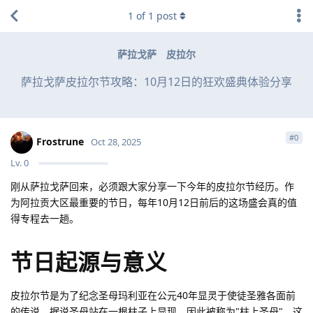
1
of
1
post
萨拉戈萨
皮拉尔
萨拉戈萨皮拉尔节攻略：10月12日的狂欢盛典体验分享
#
0
Frostrune
Oct 28, 2025
Lv.
0
刚从萨拉戈萨回来，必须跟大家分享一下今年的皮拉尔节经历。作
为阿拉贡大区最重要的节日，每年10月12日前后的这场盛会真的值
得专程去一趟。
节日起源与意义
皮拉尔节是为了纪念圣母玛利亚在公元40年显灵于使徒圣雅各面前
的传说。据说圣母站在一根柱子上显现，因此被称为"柱上圣母"。这