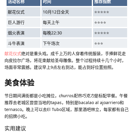
活动名称
时间
推荐指数
献花仪式
10月12日全天
⭐⭐⭐⭐⭐
巨人游行
每天上午
⭐⭐⭐⭐
烟火表演
每晚22:30
⭐⭐⭐⭐⭐
斗牛表演
下午场次
⭐⭐⭐
献花仪式
绝对是重头戏。成千上万的人穿着传统服装，手捧鲜花走
向皮拉尔广场，将花束献给圣母雕像。整个过程持续十几个小时，
场面非常震撼。建议早上9点左右到达，能占到好位置拍照。
美食体验
节日期间满街都是小吃摊位，
churros配热巧克力
是标配早餐。午餐
推荐去老城区尝尝当地的tapas，特别是bacalao al ajoarriero和
ternasco。晚上可以去El Tubo区域，那里酒吧林立，每家都有自己
的招牌小吃。
实用建议