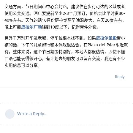
交通方面，节日期间市中心会封路，建议住在步行可达的区域或者
使用公共交通。酒店要提前至少2-3个月预订，价格会比平时贵30-
40%左右。天气的话10月份萨拉戈萨早晚温差大，白天20度左右，
晚上可能
皮拉尔广场
降到10度以下，记得带件外套。
另外
千万别开车进老城
，停车位根本找不到。如果
皮拉尔圣殿
带小
孩的话，下午的儿童游行和木偶戏很适合，在Plaza del Pilar附近就
有。整体来说，这个节日氛围特别好，本地人都很热情，即使不懂
西语也能玩得很开心。有计划去的朋友可以留言交流，我还有不少
实用信息可以分享。
Reply
Write a Reply...