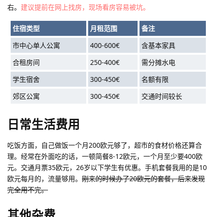
右。
建议提前在网上找房，现场看房容易被坑。
住宿类型
月租范围
备注
市中心单人公寓
400-600€
含基本家具
合租房间
250-400€
需分摊水电
学生宿舍
300-450€
名额有限
郊区公寓
300-450€
交通时间较长
日常生活费用
吃饭方面，自己做饭一个月200欧元够了，超市的食材价格还算合
理。经常在外面吃的话，一顿简餐8-12欧元，一个月至少要400欧
元。交通月票35欧元，26岁以下学生有优惠。手机套餐我用的是10
欧元每月的，流量够用。
刚来的时候办了20欧元的套餐，后来发现
完全用不完。
其他杂费