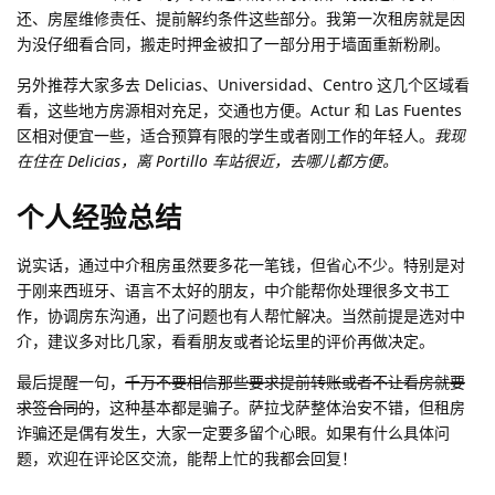
还、房屋维修责任、提前解约条件这些部分。我第一次租房就是因
为没仔细看合同，搬走时押金被扣了一部分用于墙面重新粉刷。
另外推荐大家多去 Delicias、Universidad、Centro 这几个区域看
看，这些地方房源相对充足，交通也方便。Actur 和 Las Fuentes
区相对便宜一些，适合预算有限的学生或者刚工作的年轻人。
我现
在住在 Delicias，离 Portillo 车站很近，去哪儿都方便。
个人经验总结
说实话，通过中介租房虽然要多花一笔钱，但省心不少。特别是对
于刚来西班牙、语言不太好的朋友，中介能帮你处理很多文书工
作，协调房东沟通，出了问题也有人帮忙解决。当然前提是选对中
介，建议多对比几家，看看朋友或者论坛里的评价再做决定。
最后提醒一句，
千万不要相信那些要求提前转账或者不让看房就要
求签合同的
，这种基本都是骗子。萨拉戈萨整体治安不错，但租房
诈骗还是偶有发生，大家一定要多留个心眼。如果有什么具体问
题，欢迎在评论区交流，能帮上忙的我都会回复！