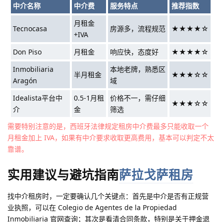
中介名称
中介费
服务特点
推荐指数
月租金
Tecnocasa
房源多，流程规范
★★★★☆
+IVA
Don Piso
月租金
响应快，态度好
★★★★☆
Inmobiliaria
本地老牌，熟悉区
半月租金
★★★☆☆
Aragón
域
Idealista平台中
0.5-1月租
价格不一，需仔细
★★★☆☆
介
金
筛选
需要特别注意的是，西班牙法律规定租房中介费最多只能收取一个
月租金加上 IVA，如果有中介要求收取更高费用，基本可以判定不太
靠谱。
实用建议与避坑指南
萨拉戈萨租房
找中介租房时，一定要确认几个关键点：首先是中介是否有正规营
业执照，可以在 Colegio de Agentes de la Propiedad
Inmobiliaria 官网查询；其次是看清合同条款，特别是关于押金退